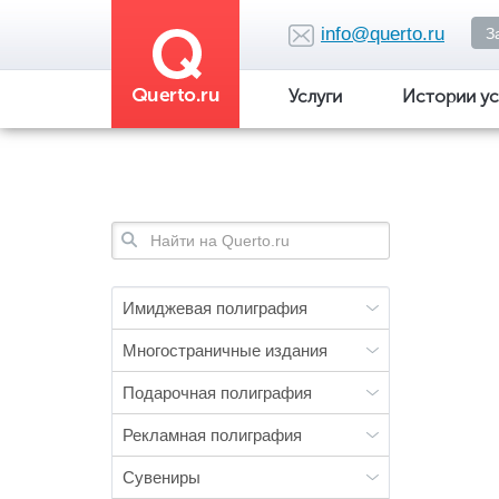
Перейти
к
info@querto.ru
З
основному
содержанию
Услуги
Истории ус
Форма
поиска
Имиджевая полиграфия
Многостраничные издания
Подарочная полиграфия
Рекламная полиграфия
Сувениры