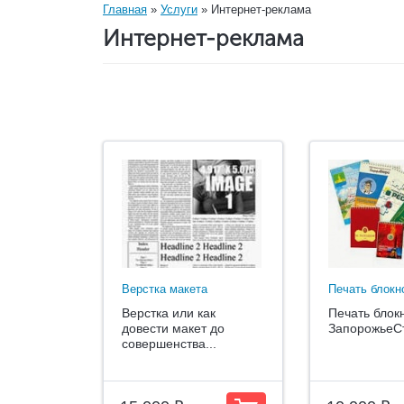
Вы
Главная
»
Услуги
» Интернет-реклама
Интернет-реклама
здесь
Верстка макета
Печать блокн
Верстка или как
Печать блок
довести макет до
ЗапорожьеСт
совершенства...