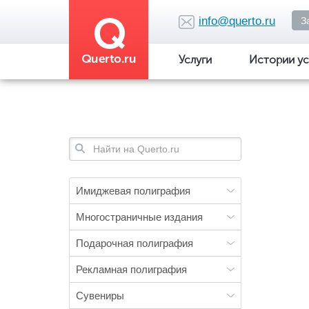
Перейти
к
info@querto.ru
З
основному
содержанию
Услуги
Истории ус
Форма
поиска
Имиджевая полиграфия
Многостраничные издания
Подарочная полиграфия
Рекламная полиграфия
Сувениры